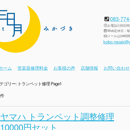
083-774
お電話の対応時間：
Web定休日：
メールは24時
kobo.repair@
ホーム
管楽器修理料金
お客様の声
店舗情報
お問い合わせ
テゴリー:
トランペット修理
Page1
1件
ヤマハ トランペット調整修理
10000円セット