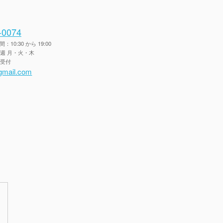
-0074
10:30 から 19:00
毎週 月・火・木
間受付
gmail.com