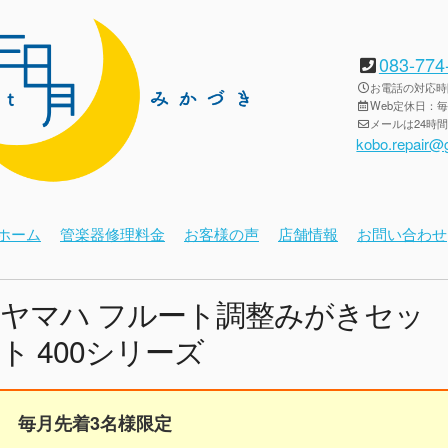
083-774
お電話の対応時間：
Web定休日：
メールは24時
kobo.repair@
ホーム
管楽器修理料金
お客様の声
店舗情報
お問い合わせ
ヤマハ フルート調整みがきセッ
ト 400シリーズ
毎月先着3名様限定