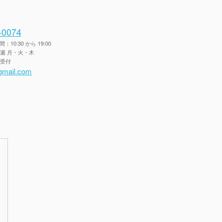
-0074
10:30 から 19:00
毎週 月・火・木
間受付
gmail.com