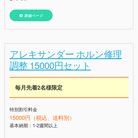
詳細ページ
アレキサンダー ホルン修理
調整 15000円セット
毎月先着2名様限定
特別割引料金
15000円（税込、送料別）
基本納期：1-2週間以上