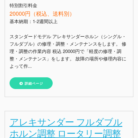
特別割引料金
20000円（税込、送料別）
基本納期：1-2週間以上
スタンダードモデル アレキサンダーホルン（シングル・
フルダブル）の修理・調整・メンテナンスをします。 修
理・調整の作業内容 税込 20000円で「軽度の修理・調
整・メンテナンス」をします。 故障の場所や修理内容に
よって作...
詳細ページ
アレキサンダー フルダブル
ホルン調整 ロータリー調整