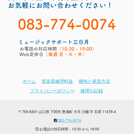
ホーム
管楽器修理料金
梱包と発送方法
プライバシーポリシー
修理の記録
〒759-6301 山口県 下関市 豊浦町 大字 川棚 字 石塔 11478-4
083-774-0074
お電話の対応時間：10:30 から 19:00