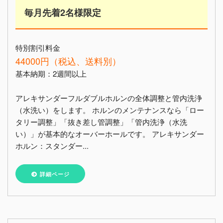
毎月先着2名様限定
特別割引料金
44000円（税込、送料別）
基本納期：2週間以上
アレキサンダーフルダブルホルンの全体調整と管内洗浄
（水洗い）をします。 ホルンのメンテナンスなら「ロー
タリー調整」「抜き差し管調整」「管内洗浄（水洗
い）」が基本的なオーバーホールです。 アレキサンダー
ホルン：スタンダー...
詳細ページ