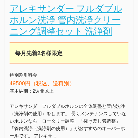
アレキサンダー フルダブル
ホルン洗浄 管内洗浄クリー
ニング調整セット 洗浄剤
毎月先着2名様限定
特別割引料金
49500円（税込、送料別）
基本納期：2週間以上
アレキサンダーフルダブルホルンの全体調整と管内洗浄
（洗浄剤の使用）をします。 長くメンテナンスしていな
いホルンなら「ロータリー調整」「抜き差し管調整」
「管内洗浄（洗浄剤の使用）」がおすすめのオーバーホ
ールです。 アレキサ...