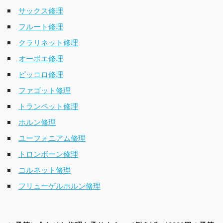
サックス修理
フルート修理
クラリネット修理
オーボエ修理
ピッコロ修理
ファゴット修理
トランペット修理
ホルン修理
ユーフォニアム修理
トロンボーン修理
コルネット修理
フリューゲルホルン修理