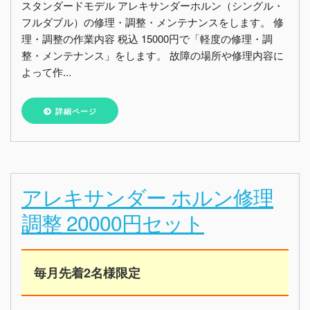
スタンダードモデル アレキサンダーホルン（シングル・
フルダブル）の修理・調整・メンテナンスをします。 修
理・調整の作業内容 税込 15000円で「軽度の修理・調
整・メンテナンス」をします。 故障の場所や修理内容に
よって作...
詳細ページ
アレキサンダー ホルン修理
調整 20000円セット
毎月先着2名様限定