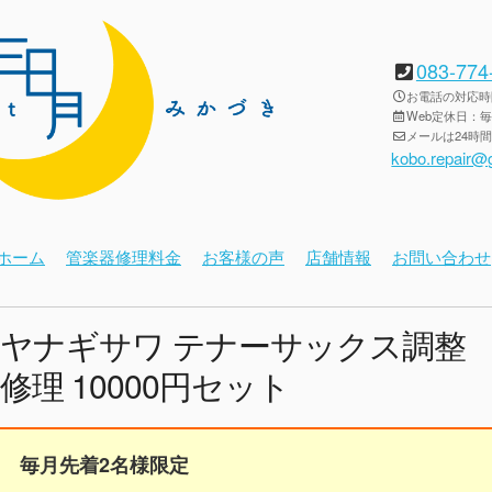
083-774
お電話の対応時間：
Web定休日：
メールは24時
kobo.repair@
ホーム
管楽器修理料金
お客様の声
店舗情報
お問い合わせ
ヤナギサワ テナーサックス調整
修理 10000円セット
毎月先着2名様限定