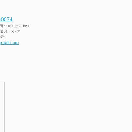
-0074
10:30 から 19:00
毎週 月・火・木
間受付
gmail.com