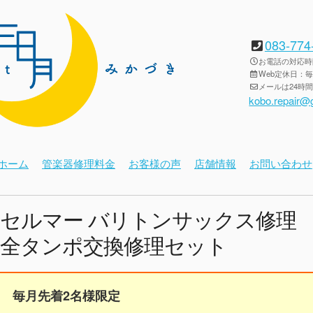
083-774
お電話の対応時間：
Web定休日：
メールは24時
kobo.repair@
ホーム
管楽器修理料金
お客様の声
店舗情報
お問い合わせ
セルマー バリトンサックス修理
全タンポ交換修理セット
毎月先着2名様限定