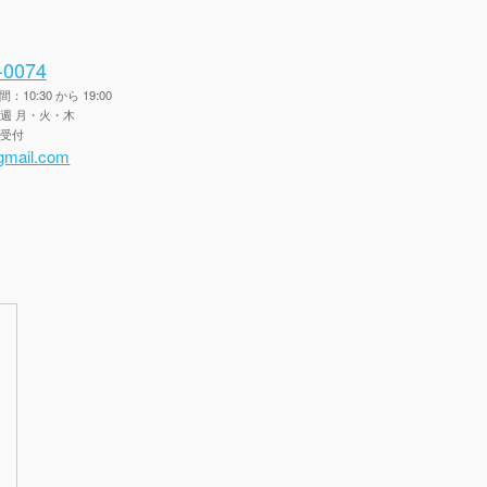
-0074
10:30 から 19:00
毎週 月・火・木
間受付
gmail.com