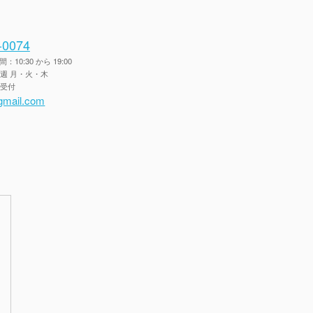
-0074
10:30 から 19:00
毎週 月・火・木
間受付
gmail.com