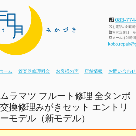
083-774
お電話の対応時間：
Web定休日：
メールは24時
kobo.repair@
ホーム
管楽器修理料金
お客様の声
店舗情報
お問い合わせ
ムラマツ フルート修理 全タンポ
交換修理みがきセット エントリ
ーモデル（新モデル）