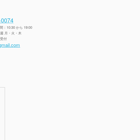
-0074
10:30 から 19:00
毎週 月・火・木
間受付
gmail.com