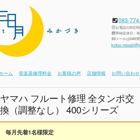
083-774
お電話の対応時間：
Web定休日：
メールは24時
kobo.repair@
ホーム
管楽器修理料金
お客様の声
店舗情報
お問い合わせ
ヤマハ フルート修理 全タンポ交
換（調整なし） 400シリーズ
毎月先着1名様限定