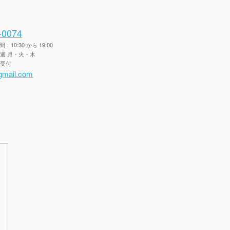
-0074
10:30 から 19:00
毎週 月・火・木
間受付
gmail.com