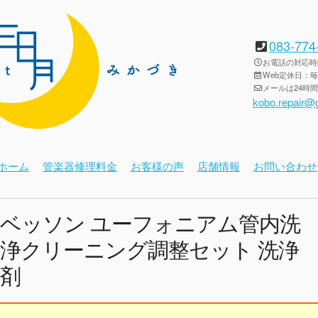
083-774
お電話の対応時間：
Web定休日：
メールは24時
kobo.repair@
ホーム
管楽器修理料金
お客様の声
店舗情報
お問い合わせ
ベッソン ユーフォニアム管内洗
浄クリーニング調整セット 洗浄
剤