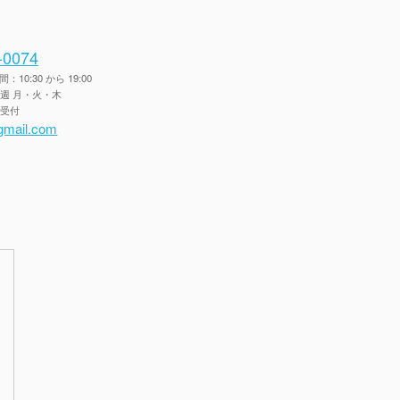
-0074
10:30 から 19:00
毎週 月・火・木
間受付
gmail.com