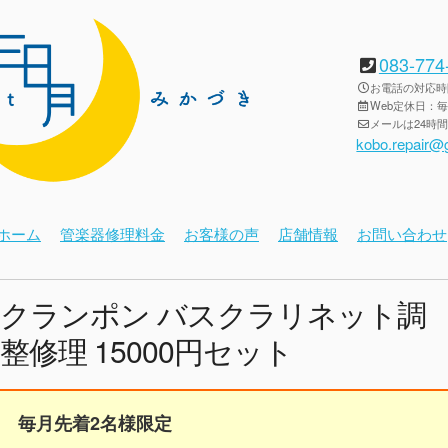
083-774
お電話の対応時間：
Web定休日：
メールは24時
kobo.repair@
ホーム
管楽器修理料金
お客様の声
店舗情報
お問い合わせ
クランポン バスクラリネット調
整修理 15000円セット
毎月先着2名様限定