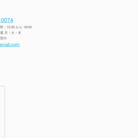
-0074
10:30 から 19:00
毎週 月・火・木
間受付
gmail.com