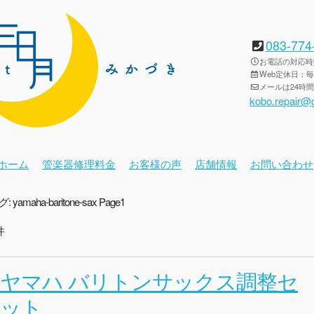
083-774
お電話の対応時間：
Web定休日：
メールは24時
kobo.repair@
ホーム
管楽器修理料金
お客様の声
店舗情報
お問い合わせ
グ:
yamaha-baritone-sax
Page1
件
ヤマハ バリトンサックス調整セ
ット