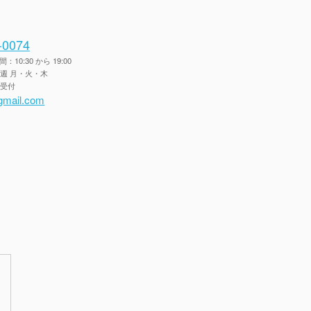
-0074
10:30 から 19:00
毎週 月・火・木
間受付
gmail.com