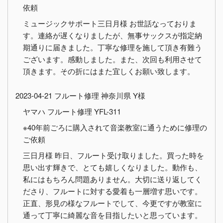
依頼
ミュージックサポート三日月様 お世話なっておりま
す。連絡が遅くなりましたが、無事サックスが指定納
期通りに届きました。丁寧な修理を施して頂き有難う
ございます。感動しました。また、次回も利用させて
頂きます。その折にはまた宜しくお願い致します。
2023-04-21 フルート修理 神奈川県 Y様
ヤマハ フルート修理 YFL-311
※40年前ごろに購入されて音楽教室に通うために修理の
ご依頼
三日月様 昨日、フルート受け取りました。買った時を
思い出す輝きで、とても嬉しくなりました。動作も、
私にはもちろん問題ありません。大切に送り返してく
ださり、フルートに対する愛着も一層増す思いです。
正直、形見の様なフルートでして、今更ですが教室に
通って丁寧に綺麗な音を目指したいと思っています。