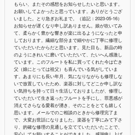
もらい、またその感想をお知らせしたいと思います。
お願いしてよかったと思っています。ありがとうござ
いました。とり急ぎお礼まで。（追記：2023-05-16）
お知らせが遅くなり申し訳ありません。娘が吹いてみ
て、柔らかく豊かな響きが楽に出るようになったと申
しております。繊細な部分まで細やかに丁寧に修理し
ていただいたからだと思います。見た目も、新品の時
のようにきれいに磨いていただいて、たいへん感激し
ています。このフルートを私に買ってくれた今は亡き
父（娘にとっては祖父）も喜んでいる気がしていま
す。あまりにも長い年月、気になりながらも修理しな
いで放置していたため、楽器に対してどこか申し訳な
い気持ちを持って日々生活しておりましたが、修理し
ていただいて生き返ったフルートを手にし、罪悪感が
消えてさらなる愛着が湧き、そのことをとても嬉しく
思います。メールでのご相談のときから修理完了ま
で、大変お世話になりました。楽器を丁寧にみて下さ
り、的確な修理の見通しを立てていただいたことで、
安心してお願いすることができました。感謝申し上げ