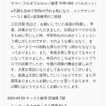
ヤマハ フルダブルホルン修理 YHR-663（ベルカット）
※不調も含めて管内の汚れも気になり、メンテナンス
+ヘコミ修正+追加修理のご依頼
三日月様 先ほど、お願いしていた楽器が到着し、早
速、試奏させていただきました。以前はケースから出
すために手にした時、半田外れのためかミシミシとい
う感じがしたのですが、そのような感じもなく、ま
た、ロータリーの回転も滑らかで引っ掛かりもなくな
っておりました。また、各抜き差し管もとてもキレイ
になっておりました。本日のところはサイレントブラ
スでの試奏でしたが、今後の演奏の機会が楽しみで
す。大変お世話になりましてありがとうございまし
た。楽器は大切に使用していくつもりですが、また不
調等ありましたらお願いしたいと思っております。そ
の際にはどうぞよろしくお願いいたします。
2023-04-23 サックス修理 宮城県 T様
ニッカン テナーサックス修理 No.2