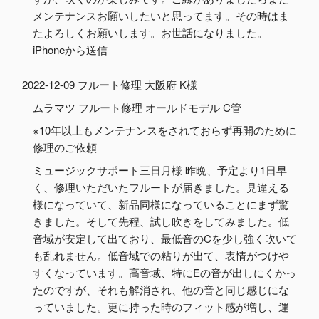
メンテナンスお願いしたいと思ってます。その時はま
たよろしくお願いします。お世話になりました。
iPhoneから送信
2022-12-09 フルート修理 大阪府 K様
ムラマツ フルート修理 オールドモデル C管
※10年以上もメンテナンスをされておらず再開のために
修理のご依頼
ミュージックサポート三日月様 昨晩、予定より1日早
く、修理いただいたフルートが届きました。見違える
様になっていて、新品同様になっていることにまず驚
きました。そして先程、試し吹きをしてみました。低
音域が安定して出ており、最低音のCを少し強く吹いて
も乱れません。低音域での粘りが出て、表情がつけや
すくなっています。高音域、特にEの音が出しにくかっ
たのですが、それも解消され、他の音と同じ感じにな
っていました。更に持った時のフィット感が増し、運