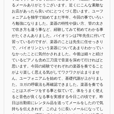
るメールありがとうございます。近くにこんな素敵な
お店があったら良いのにとつくづく思います。ユーフ
ォニアムを独学で始めてまだ半年、今回の事でいろい
ろ勉強になりました。楽器の特性や扱い方、管の太さ
で吹き方も違う事など、経験してみて初めてわかる事
がたくさんありました。バイオリンは7年先生に付いて
習っているのですが、楽器のことは先生に任せっきり
で、バイオリンという楽器についてあまりわかってい
なかったことに気付かされました。今後は細々と続け
ているピアノも含め三刀流で音楽を深めて行ければと
思います。今回の経験でそれぞれの楽器を奏でること
がより楽しく思える気がしてワクワクが止まりませ
ん。ユーフォニアムを始めて、基礎代謝が上がりまし
た。ヨガの呼吸法も再確認できました。楽器を奏でる
ことはスポーツをする事と似ていて、体をうまく使え
ると音色が良くなる事を実感する今日この頃です。昨
日は出勤前にレンタル品を送ってメールをしたので気
持ちを伝えきれず、このように長いメールになってし