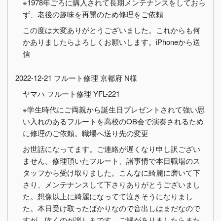
※1978年ごろに購入されて長期メンテナンスをしておら
ず、老後の趣味を再開のため修理をご依頼
この度は大変ありがとうございました。これからも何
かありましたらよろしくお願いします。iPhoneから送
信
2022-12-21 フルート修理 京都府 N様
ヤマハ フルート修理 YFL-221
※学生時代にご両親から誕生日プレゼントされて強い思
い入れのあるフルートを高校のOB会で演奏されるため
に修理のご依頼。職場へ送り先の変更
お世話になってます。ご連絡が遅くなり申し訳ござい
ません。修理頂いたフルート、諸事情で本日職場のス
タッフから受け取りました。こんなに綺麗に磨いて下
さり、メンテナンスして下さりありがとうございまし
た。想像以上に綺麗になってて泣きそうになりまし
た。本日受け取ったばかりなので音出しはまだなので
すが、吹くのが楽しみです。ご縁がありましたらまた