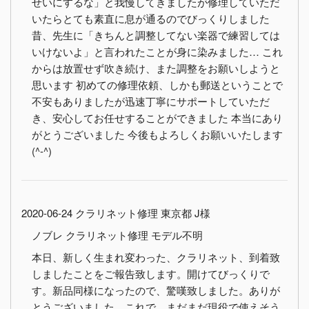
せいにするな」と我慢してきましたが修理していただ
いたらとても素直に息が通るのでびっくりしました
昔、先生に「きちんと調整してない楽器で練習しては
いけないよ」と言われたことが身に染みました… これ
からは放置せず吹き続け、また調整をお願いしようと
思います 初めての修理依頼、しかも郵送ということで
不安もありましたが迅速丁寧にサポートしていただ
き、安心してお任せすることができました 本当にあり
がとうございました 今後もよろしくお願いいたします
(^-^)
2020-06-24 クラリネット修理 東京都 J様
ノブレ クラリネット修理 モデル不明
本日、新しく生まれ変わった、クラリネット、到着致
しましたことをご報告致します。開けてびっくりで
す。新品同様になったので、驚嘆致しました。ありが
とうございました。これで、まだまだ現役で使えそう