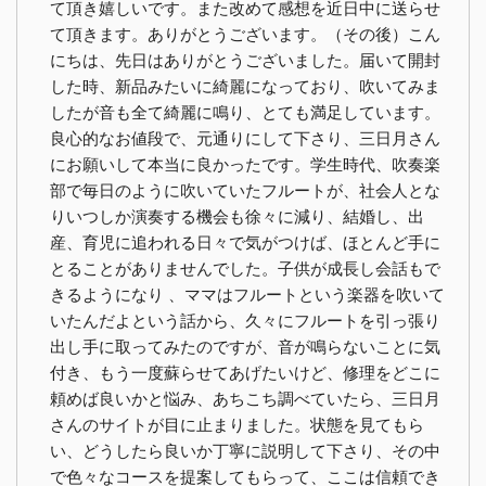
て頂き嬉しいです。また改めて感想を近日中に送らせ
て頂きます。ありがとうございます。（その後）こん
にちは、先日はありがとうございました。届いて開封
した時、新品みたいに綺麗になっており、吹いてみま
したが音も全て綺麗に鳴り、とても満足しています。
良心的なお値段で、元通りにして下さり、三日月さん
にお願いして本当に良かったです。学生時代、吹奏楽
部で毎日のように吹いていたフルートが、社会人とな
りいつしか演奏する機会も徐々に減り、結婚し、出
産、育児に追われる日々で気がつけば、ほとんど手に
とることがありませんでした。子供が成長し会話もで
きるようになり 、ママはフルートという楽器を吹いて
いたんだよという話から、久々にフルートを引っ張り
出し手に取ってみたのですが、音が鳴らないことに気
付き、もう一度蘇らせてあげたいけど、修理をどこに
頼めば良いかと悩み、あちこち調べていたら、三日月
さんのサイトが目に止まりました。状態を見てもら
い、どうしたら良いか丁寧に説明して下さり、その中
で色々なコースを提案してもらって、ここは信頼でき