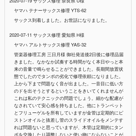
2020-07-19 サックス修理 奈良県 U様
ヤマハ テナーサックス修理 YTS-62
サックス到着しました。お世話になりました。
2020-07-11 サックス修理 愛知県 H様
ヤマハ アルトサックス修理 YAS-32
管楽器修理工房 三日月様 御社発送後2日後に修理品届
きました。なかなか試奏する時間がなく本日やっと本
来の音量で鳴らせることができました。長期間放置状
態でしたのでタンポの劣化で修理依頼になりました。
上から下まで問題なく音が出ました。一音目に低い方
のドを出そうとするということをきいてくれませんが
これは私のテクニックの問題でしょう。細かな配慮が
なされていて安心感を持ちました。他にトランペット
とフリューゲルを所有していますが金管は定期的にピ
ストンオイルと抜差し管のスライドオイルをメンテす
れば問題ないと思っていますが、木管は定期的にタン
ポを交換したり調整しないと使い物にならないことが