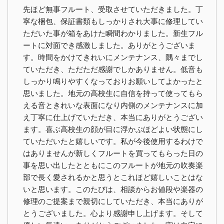
先ほど無事フルート、受取させていただきました。丁
寧な梱包、保証書類もしっかりされ大事に修理してい
ただいた事が箱をあけた瞬間わかりました。新生フル
ートに対面でき感激しました。ありがとうございま
す。時間をかけてきれいにメンテナンス、隅々までし
ていただき、ただただ感謝でしかありません。低音も
しっかり鳴りやすくなっておりお願いしてよかったと
思いました。地元の高校生に自信を持って使ってもら
える音ときれいな表面になり内側のメンテナンスに加
え丁寧に仕上げていただき、本当にありがとうござい
ます。喜ぶ高校生の顔が目に浮かぶほどよい状態にし
ていただいたと嬉しいです。私が今後使用するわけで
はありませんが新しくフルートを買ってもらった日の
事を思い出したとともにこのフルートが地元の吹奏楽
部で長く愛されるかと思うとこれほど嬉しいことはな
いと思います。このたびは、相談からお値段や楽器の
修理のご提案まで親切にしていただき、本当にありが
とうございました。心より感謝申し上げます。そして