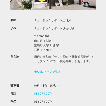
名称
ミュージックサポート三日月
よみ
ミュージックサポート みかづき
〒759-6301
山口県 下関市
豊浦町 大字 川棚 字
石塔 11478-4
所在地
周辺の目印は「ヤマト運輸 下関豊浦営業所」や
「セブンイレブン 下関小串店」があります。
Googleマップで見る
駐車場
無料・3台（敷地内）
電話
083-774-0074
FAX
083-774-0074