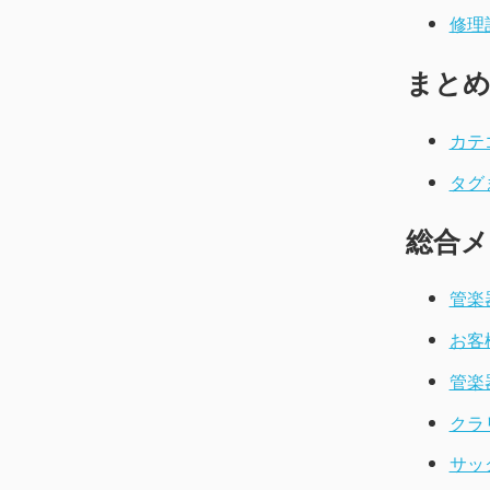
修理
まと
カテ
タグ
総合メ
管楽
お客
管楽
クラ
サッ