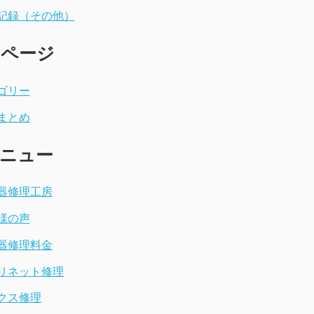
記録（その他）
めページ
ゴリー
まとめ
ニュー
器修理工房
様の声
器修理料金
リネット修理
クス修理